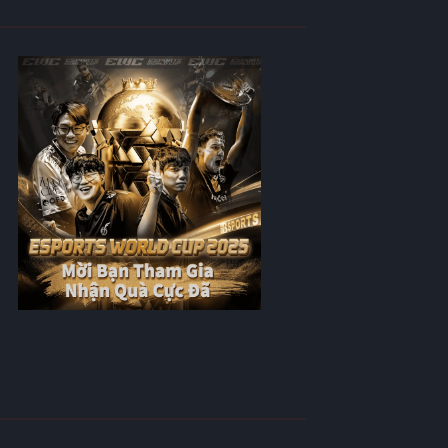
elegram, Messenger.
a
uy tín
, vừa
thân thiện với người chơi
 Dưới đây là những lý do mà người