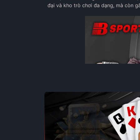
đại và kho trò chơi đa dạng, mà còn g