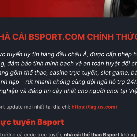
NHÀ CÁI BSPORT.COM CHÍNH THỨ
rực tuyến uy tín hàng đầu châu Á, được cấp phép 
 đảm bảo tính minh bạch và an toàn tuyệt đối c
dạng gồm thể thao, casino trực tuyến, slot game, b
trình nạp – rút nhanh chóng cùng đội ngũ hỗ trợ 
nghiệp và đáng tin cậy nhất cho người chơi tại Vi
rt update mới nhất tại địa chỉ:
https://lag.us.com/
rực tuyến Bsport
 trường cá cược trực tuyến,
nhà cái thể thao Bsport
không c