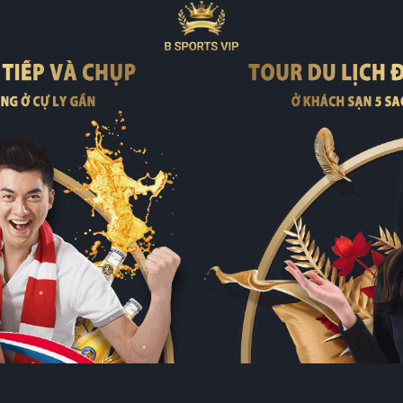
Tại sao nên chọn cá cược tại Bsport
 Bsport ghi điểm với cộng đồng người chơi chính là hệ th
hóa SSL 256-bit
, kết hợp với các lớp
tường lửa đa tầng
, g
guy cơ rò rỉ hoặc xâm nhập từ bên ngoài.
với
các tổ chức kiểm toán game độc lập
như iTech Labs và e